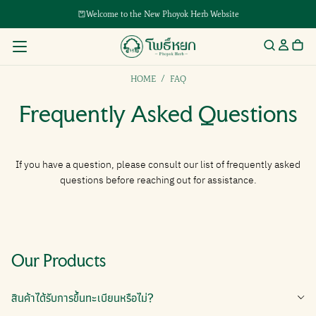
Welcome to the New Phoyok Herb Website
HOME
/
FAQ
Frequently Asked Questions
If you have a question, please consult our list of frequently asked
questions before reaching out for assistance.
Our Products
สินค้าได้รับการขึ้นทะเบียนหรือไม่?