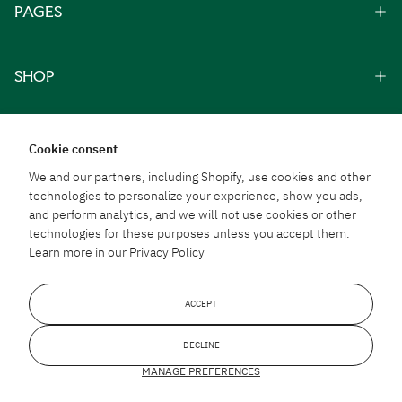
PAGES
SHOP
Cookie consent
We and our partners, including Shopify, use cookies and other
technologies to personalize your experience, show you ads,
From Thai Traditions
and perform analytics, and we will not use cookies or other
To Everyday Well-Being
technologies for these purposes unless you accept them.
Learn more in our
Privacy Policy
ACCEPT
DECLINE
© 2026 PHOYOK HERB CO.,LTD All rights reserved. Web by
::*
MANAGE PREFERENCES
Payment